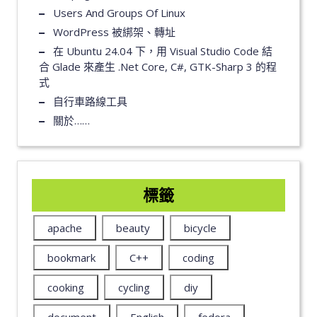
Users And Groups Of Linux
WordPress 被綁架、轉址
在 Ubuntu 24.04 下，用 Visual Studio Code 結
合 Glade 來產生 .Net Core, C#, GTK-Sharp 3 的程
式
自行車路線工具
關於……
標籤
apache
beauty
bicycle
bookmark
C++
coding
cooking
cycling
diy
document
English
fedora