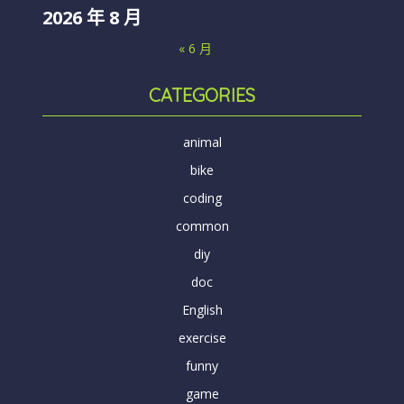
2026 年 8 月
« 6 月
CATEGORIES
animal
bike
coding
common
diy
doc
English
exercise
funny
game