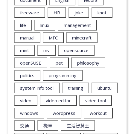
freeware
HR
joke
knot
life
linux
management
manual
MFC
minecraft
mint
mv
opensource
openSUSE
pet
philosophy
politics
programming
system info tool
training
ubuntu
video
video editor
video tool
windows
wordpress
workout
交通
機車
生活智慧王