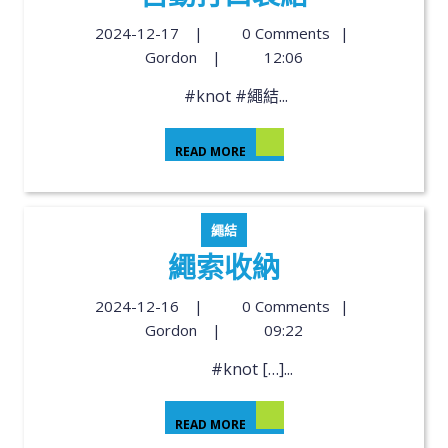
2024-12-17
|
0 Comments
|
Gordon
|
12:06
#knot #繩結...
READ MORE
繩結
繩索收納
2024-12-16
|
0 Comments
|
Gordon
|
09:22
#knot […]...
READ MORE