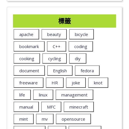
標籤
apache
beauty
bicycle
bookmark
C++
coding
cooking
cycling
diy
document
English
fedora
freeware
HR
joke
knot
life
linux
management
manual
MFC
minecraft
mint
mv
opensource