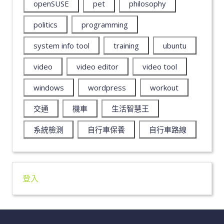
openSUSE
pet
philosophy
politics
programming
system info tool
training
ubuntu
video
video editor
video tool
windows
wordpress
workout
交通
機車
生活智慧王
系統檢測
自行車保養
自行車路線
登入