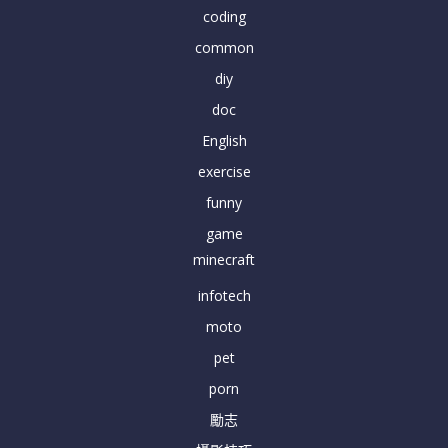
coding
common
diy
doc
English
exercise
funny
game
minecraft
infotech
moto
pet
porn
勵志