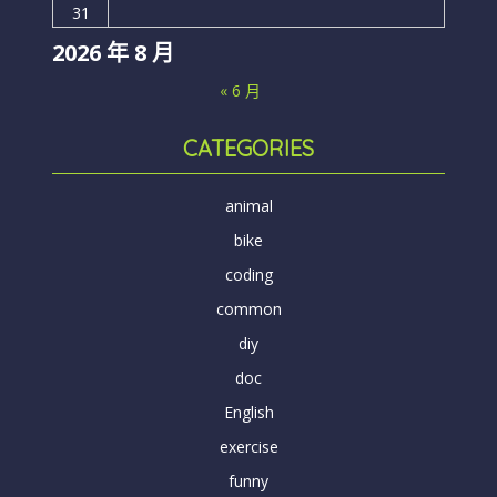
31
2026 年 8 月
« 6 月
CATEGORIES
animal
bike
coding
common
diy
doc
English
exercise
funny