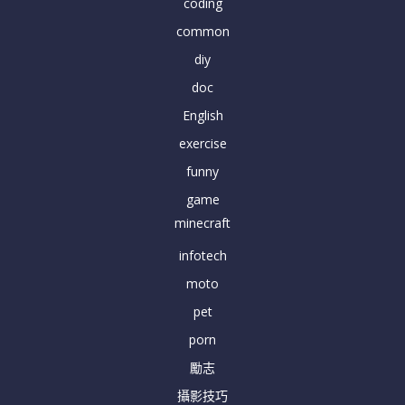
coding
common
diy
doc
English
exercise
funny
game
minecraft
infotech
moto
pet
porn
勵志
攝影技巧