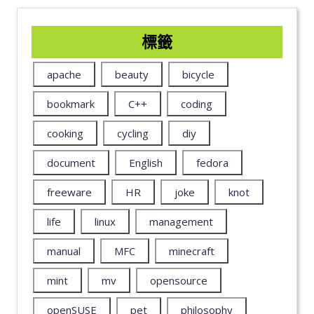
標籤
apache
beauty
bicycle
bookmark
C++
coding
cooking
cycling
diy
document
English
fedora
freeware
HR
joke
knot
life
linux
management
manual
MFC
minecraft
mint
mv
opensource
openSUSE
pet
philosophy