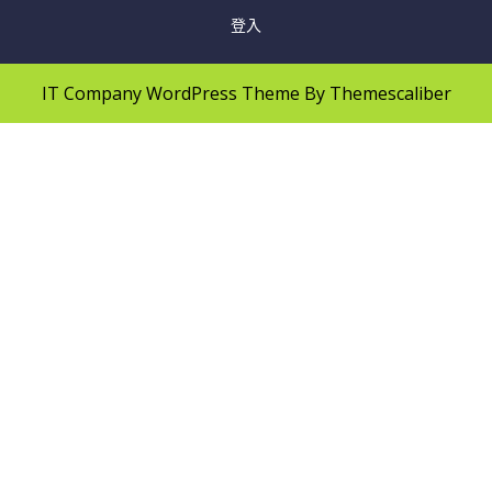
登入
IT Company WordPress Theme
By Themescaliber