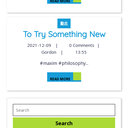
READ MORE
勵志
To Try Something New
2021-12-09
|
0 Comments
|
Gordon
|
13:55
#maxim #philosophy...
READ MORE