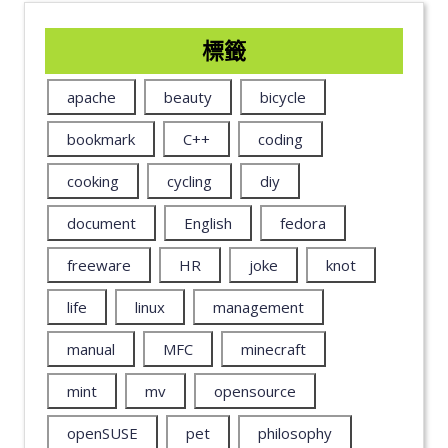
標籤
apache
beauty
bicycle
bookmark
C++
coding
cooking
cycling
diy
document
English
fedora
freeware
HR
joke
knot
life
linux
management
manual
MFC
minecraft
mint
mv
opensource
openSUSE
pet
philosophy