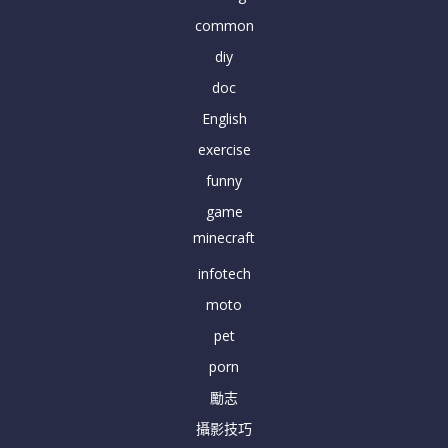
common
diy
doc
English
exercise
funny
game
minecraft
infotech
moto
pet
porn
勵志
攝影技巧