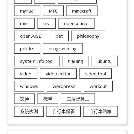
manual
MFC
minecraft
mint
mv
opensource
openSUSE
pet
philosophy
politics
programming
system info tool
training
ubuntu
video
video editor
video tool
windows
wordpress
workout
交通
機車
生活智慧王
系統檢測
自行車保養
自行車路線