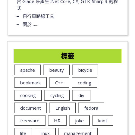
合 Glade 來產生 .Net Core, C#, GTK-Sharp 3 的程
式
自行車路線工具
關於……
標籤
apache
beauty
bicycle
bookmark
C++
coding
cooking
cycling
diy
document
English
fedora
freeware
HR
joke
knot
life
linux
management