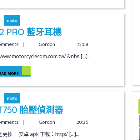
moto
S2 PRO 藍牙耳機
omments
|
Gordon
|
23:08
motorcyclecom.com.tw/ &nbs […]...
EAD MORE
moto
 GT750 胎壓偵測器
omments
|
Gordon
|
20:35
更換 安卓 apk 下載：http:/ […]...