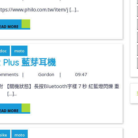
www.philo.com.tw/item/j […]...
EAD MORE
doc
moto
A2 Plus 藍芽耳機
omments
|
Gordon
|
09:47
[…]...
EAD MORE
bike
moto