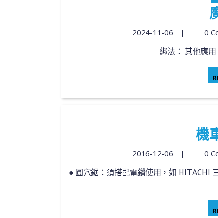
2024-11-06
|
0 C
綁法： 其他應用：
R
機
2016-12-06
|
0 C
● 圓穴鋸：須搭配電鑽使用，如 HITACHI 三分電鑽 D10VST ● 階梯鑽：只要是電鑽、6角快拆的電
R