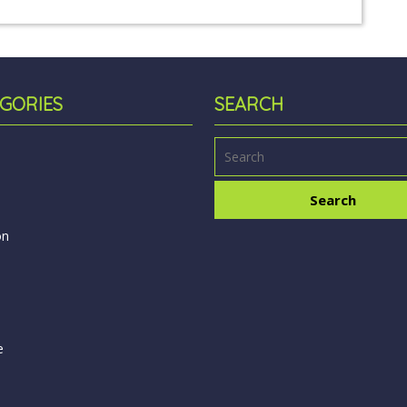
GORIES
SEARCH
on
e