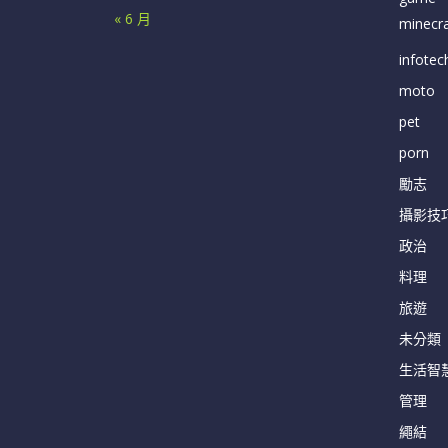
« 6 月
minecra
infotec
moto
pet
porn
勵志
攝影技
政治
料理
旅遊
未分類
生活智
管理
繩結