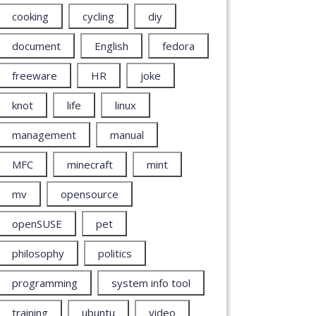
cooking
cycling
diy
document
English
fedora
freeware
HR
joke
knot
life
linux
management
manual
MFC
minecraft
mint
mv
opensource
openSUSE
pet
philosophy
politics
programming
system info tool
training
ubuntu
video