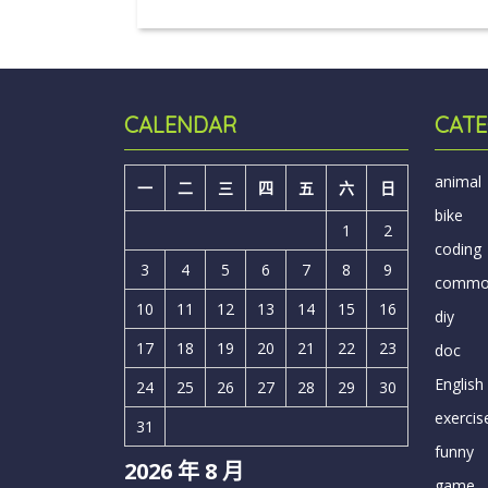
CALENDAR
CATE
animal
一
二
三
四
五
六
日
bike
1
2
coding
3
4
5
6
7
8
9
comm
10
11
12
13
14
15
16
diy
17
18
19
20
21
22
23
doc
English
24
25
26
27
28
29
30
exercis
31
funny
2026 年 8 月
game