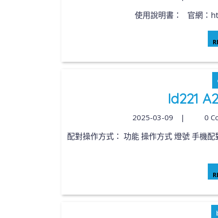
使用說明書： 官網：https://
R
Id221 
2025-03-09
|
0 C
配對操作方式： 功能 操作方式 燈號 手機配對 【關機狀態】長按Bluetooth字樣 7 秒 紅藍燈閃爍 重
R